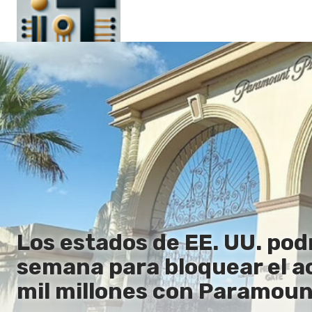
Principal
En
Es
Ru
It
Los estados de EE. UU. po
semana para bloquear el a
mil millones con Paramoun