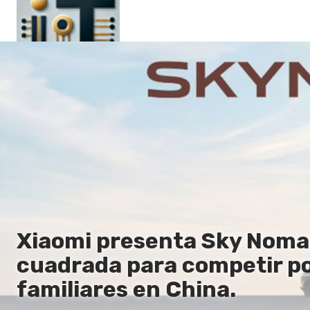
Principal
En
Es
Ru
It
Xiaomi presenta Sky Nomad
cuadrada para competir por
familiares en China.