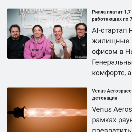
Рилла платит 1,7
работающих по 7
AI-стартап 
жилищные п
офисом в Н
Генеральный
комфорте, а
Venus Aerospace
детонации
Venus Aero
рамках раун
превратить