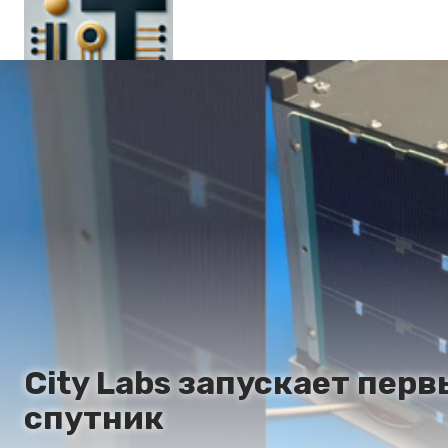
Main
Ru
En
City Labs запускает пе
спутник