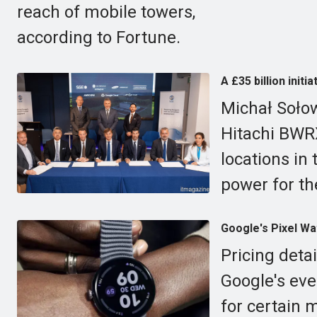
reach of mobile towers,
according to Fortune.
A £35 billion init
Michał Soło
Hitachi BWRX
locations in
power for th
Google's Pixel Wa
Pricing deta
Google's eve
for certain 