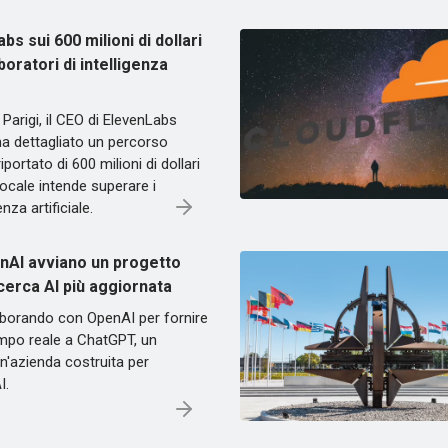
bs sui 600 milioni di dollari
aboratori di intelligenza
Parigi, il CEO di ElevenLabs
a dettagliato un percorso
portato di 600 milioni di dollari
ocale intende superare i
enza artificiale.
nAI avviano un progetto
cerca AI più aggiornata
aborando con OpenAI per fornire
tempo reale a ChatGPT, un
'azienda costruita per
I.