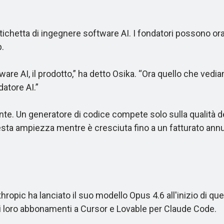
chetta di ingegnere software AI. I fondatori possono ora
p.
 AI, il prodotto,” ha detto Osika. “Ora quello che vedi
datore AI.”
Un generatore di codice compete solo sulla qualità del 
esta ampiezza mentre è cresciuta fino a un fatturato annuo 
pic ha lanciato il suo modello Opus 4.6 all'inizio di quest
 i loro abbonamenti a Cursor e Lovable per Claude Code.