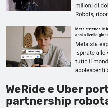
milioni di do
Robots, ripo
Meta estende le i
anni a livello gl
Meta sta es
ispirate alle
tutto il mon
adolescenti d
WeRide e Uber port
partnership robota