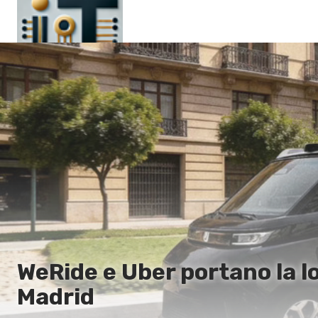
Pagina principale
En
Es
Ru
It
WeRide e Uber portano la l
Madrid