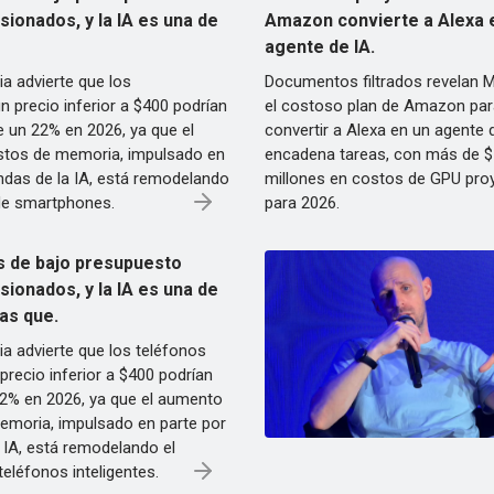
sionados, y la IA es una de
Amazon convierte a Alexa 
agente de IA.
a advierte que los
Documentos filtrados revelan 
 precio inferior a $400 podrían
el costoso plan de Amazon par
e un 22% en 2026, ya que el
convertir a Alexa en un agente 
stos de memoria, impulsado en
encadena tareas, con más de 
ndas de la IA, está remodelando
millones en costos de GPU pro
de smartphones.
para 2026.
 de bajo presupuesto
sionados, y la IA es una de
las que.
a advierte que los teléfonos
 precio inferior a $400 podrían
22% en 2026, ya que el aumento
emoria, impulsado en parte por
 IA, está remodelando el
eléfonos inteligentes.