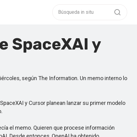
de SpaceXAI y
ércoles, según The Information. Un memo interno lo
 SpaceXAI y Cursor planean lanzar su primer modelo
.
decía el memo. Quieren que procese información
penAI. Desde entonces, OpenAI ha obtenido