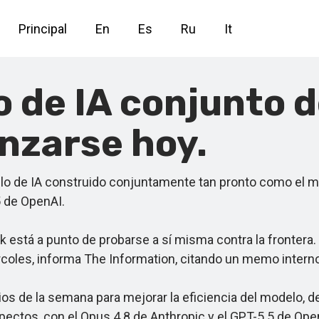
Principal
En
Es
Ru
It
o de IA conjunto 
anzarse hoy.
 de IA construido conjuntamente tan pronto como el mi
5 de OpenAI.
stá a punto de probarse a sí misma contra la frontera.
coles, informa The Information, citando un memo interno
s de la semana para mejorar la eficiencia del modelo, 
spectos, con el Opus 4.8 de Anthropic y el GPT-5.5 de O