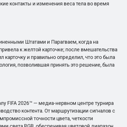
ие контакты и изменения веса тела во время
ненными Штатами и Парагваем, когда на
привела к желтой карточке; после вмешательства
 карточку и правильно определил, что это была
ология, позволившая принять это решение, была
у FIFA 2026™ — медиа-нервном центре турнира
водство контента. От маршрутизации сигналов с
мпромиссной точности цвета, четкости
ами света RGB, обеспечивая цветовой диапазон,