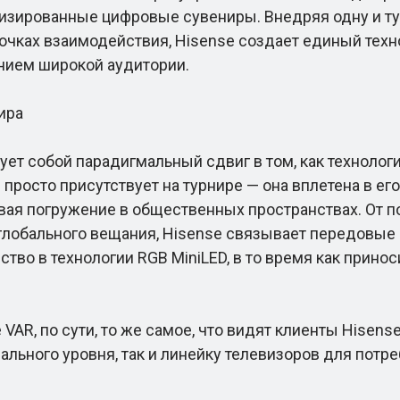
изированные цифровые сувениры. Внедряя одну и ту
очках взаимодействия, Hisense создает единый техн
нием широкой аудитории.
ира
т собой парадигмальный сдвиг в том, как технолог
просто присутствует на турнире — она вплетена в ег
авая погружение в общественных пространствах. От п
 глобального вещания, Hisense связывает передовые
тво в технологии RGB MiniLED, в то время как прино
VAR, по сути, то же самое, что видят клиенты Hisens
льного уровня, так и линейку телевизоров для потреб