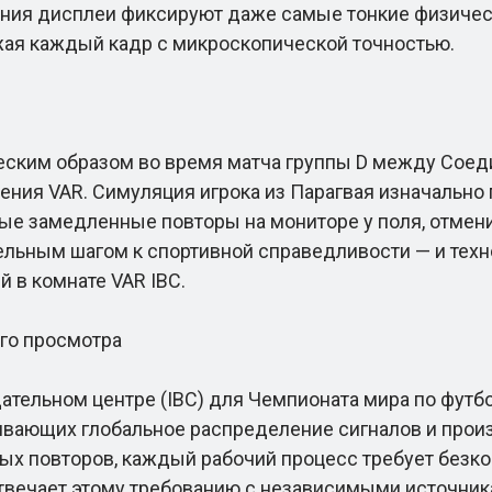
ения дисплеи фиксируют даже самые тонкие физическ
ая каждый кадр с микроскопической точностью.
ким образом во время матча группы D между Соеди
ения VAR. Симуляция игрока из Парагвая изначально 
е замедленные повторы на мониторе у поля, отменил
тельным шагом к спортивной справедливости — и техн
й в комнате VAR IBC.
го просмотра
ьном центре (IBC) для Чемпионата мира по футбол
ивающих глобальное распределение сигналов и произ
х повторов, каждый рабочий процесс требует безко
отвечает этому требованию с независимыми источник