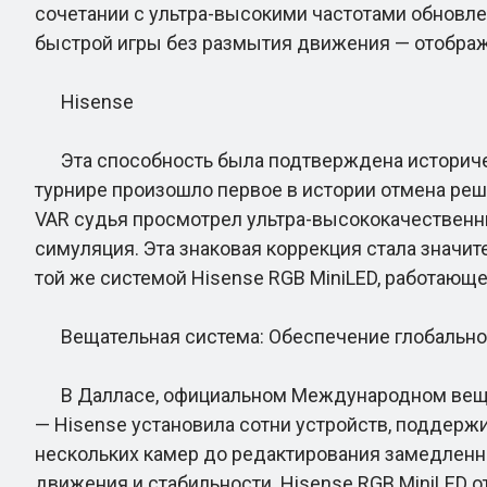
сочетании с ультра-высокими частотами обновл
быстрой игры без размытия движения — отображ
Hisense
Эта способность была подтверждена историчес
турнире произошло первое в истории отмена реш
VAR судья просмотрел ультра-высококачественны
симуляция. Эта знаковая коррекция стала значи
той же системой Hisense RGB MiniLED, работающе
Вещательная система: Обеспечение глобально
В Далласе, официальном Международном вещател
— Hisense установила сотни устройств, поддерж
нескольких камер до редактирования замедленны
движения и стабильности. Hisense RGB MiniLED 