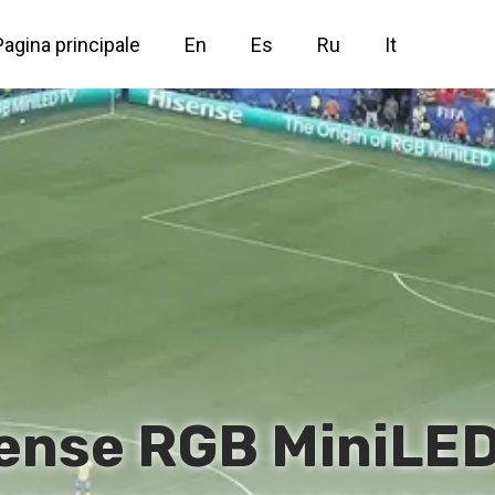
Pagina principale
En
Es
Ru
It
ense RGB MiniLE