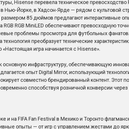
ры, Hisense перевела техническое превосходство R
в Нью-Йорке, в Хадсон-Ярде — рядом с культовой стр
 размером 85 дюймов предлагают интерактивные оп
а RGB RGB MiniLED обеспечивают превосходную точно
евые проблемы просмотра для футбольных фанатов.
эта технология преобразует технические характерис
 «Настоящая игра начинается с Hisense».
к основную инфраструктуру, обеспечивающую иннов
предлагается опыт Digital Mirror, использующий техн
азблокирует совместно брендированный контент. Этот
временно способствуя розничной конверсии через п
 и на FIFA Fan Festival в Мехико и Торонто флагман
вные опыты — от игр с управлением жестами до ярко