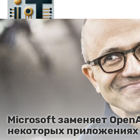
Главная
En
Es
Ru
It
Microsoft заменяет Open
некоторых приложениях