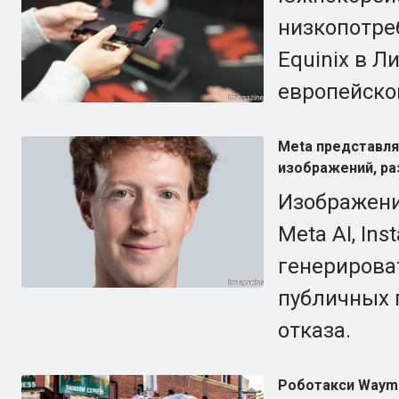
низкопотре
Equinix в Л
европейско
Meta представля
изображений, ра
Изображени
Meta AI, In
генерирова
публичных 
отказа.
Роботакси Waymo