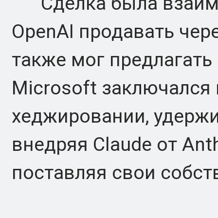
Сделка была взаимо
OpenAI продавать чер
также мог предлагать
Microsoft заключался
хеджировании, удержи
внедряя Claude от Anth
поставляя свои собст