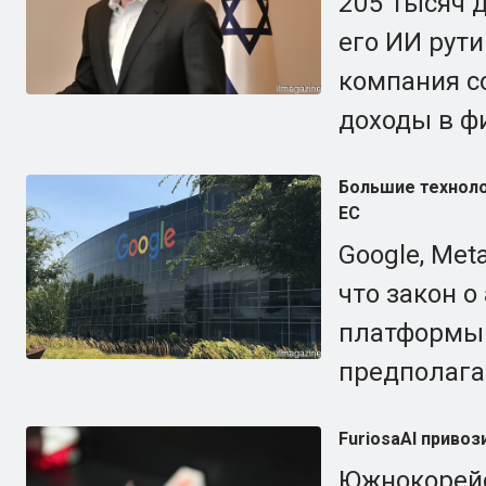
205 тысяч 
его ИИ рути
компания с
доходы в ф
Большие техноло
ЕС
Google, Met
что закон о
платформы 
предполага
FuriosaAI привоз
Южнокорейс