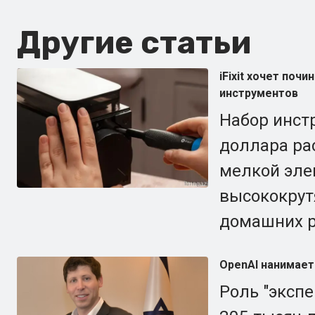
Другие статьи
iFixit хочет по
инструментов
Набор инстр
доллара ра
мелкой эле
высококрут
домашних р
OpenAI нанимает
Роль "эксп