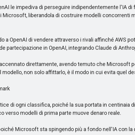
enAI le impediva di perseguire indipendentemente l'IA di
di Microsoft, liberandola di costruire modelli concorrent
 OpenAI di vendere attraverso i rivali affinché AWS potes
de partecipazione in OpenAI, integrando Claude di Anthrop
 accennato direttamente, avendo temuto che Microsoft po
odello, non solo affittarlo, è il modo in cui evita quel de
mark
di ogni classifica, poiché la sua portata in centinaia di 
ico verso modelli di prima parte muove denaro reale.
hé Microsoft sta spingendo più a fondo nell'IA con la que