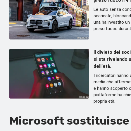
preso fuoco il 4 l
Le auto senza con
scaricate, bloccando
una ha investito un
preso fuoco durante
Il divieto dei soc
si sta rivelando 
dell'età.
I ricercatori hanno
media che affermav
e hanno scoperto ch
piattaforme ha chies
propria età.
Microsoft sostituisce 