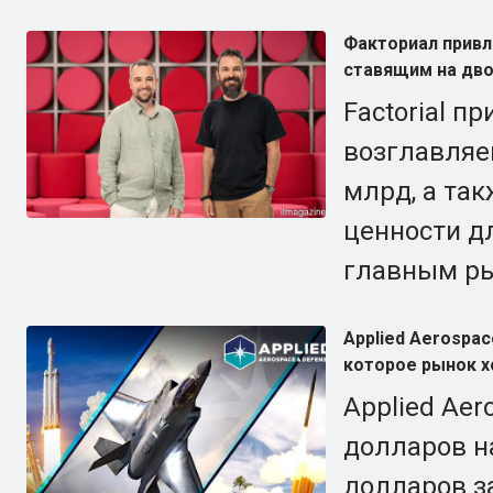
Факториал привле
ставящим на дво
Factorial п
возглавляем
млрд, а та
ценности д
главным ры
Applied Aerospac
которое рынок х
Applied Ae
долларов на
долларов з