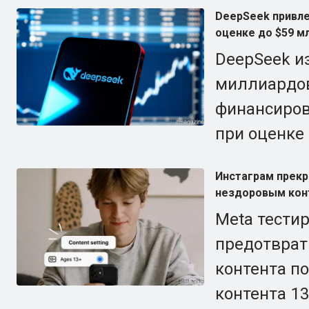
DeepSeek привле
оценке до $59 м
DeepSeek и
миллиардов
финансирова
при оценке
Инстаграм прекр
нездоровым кон
Meta тести
предотврат
контента по
контента 13