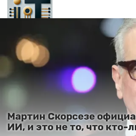
Главная
En
Es
Ru
It
Мартин Скорсезе официа
ИИ, и это не то, что кто-