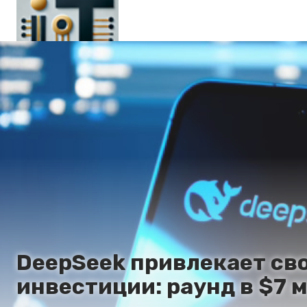
Главная
En
Es
Ru
It
DeepSeek привлекает св
инвестиции: раунд в $7 