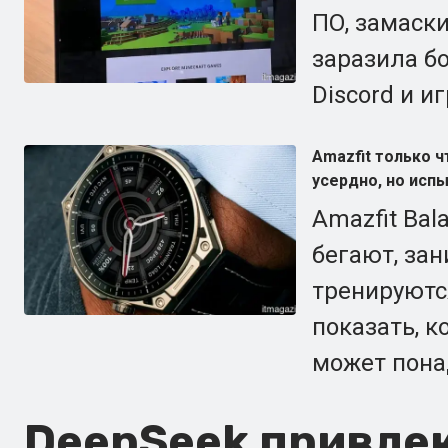
ПО, замаски
заразила б
Discord и и
Amazfit только 
усердно, но исп
Amazfit Bal
бегают, за
тренируютс
показать, к
может пона
DeepSeek привле