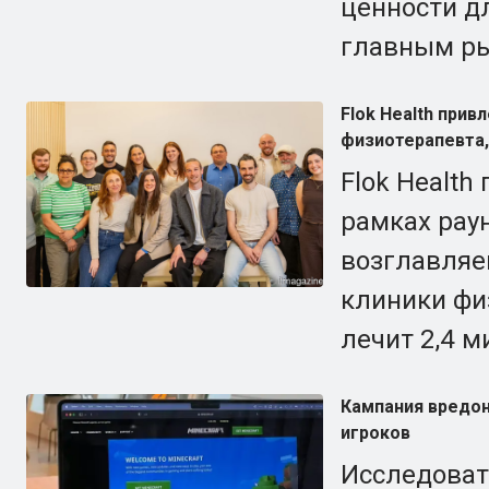
ценности д
главным ры
Flok Health при
физиотерапевта,
Flok Health
рамках раун
возглавляе
клиники фи
лечит 2,4 м
Кампания вредон
игроков
Исследоват