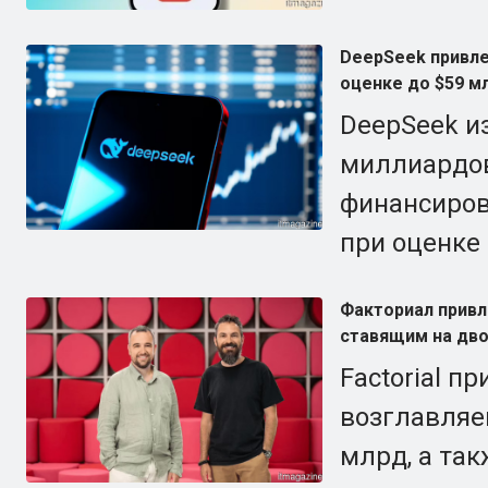
DeepSeek привле
оценке до $59 м
DeepSeek и
миллиардов
финансирова
при оценке
Факториал привле
ставящим на дво
Factorial п
возглавляем
млрд, а та