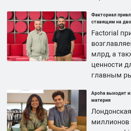
Факториал привле
ставящим на дво
Factorial п
возглавляем
млрд, а та
ценности д
главным ры
Apoha выходит из
материя
Лондонская
миллионов 