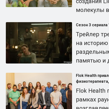
создания Li
молекулы в
Сезон 3 сериала 
Трейлер тре
на историю
раздельным
памятью и 
Flok Health при
физиотерапевта,
Flok Health
рамках раун
возглавляе