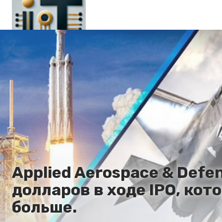
Главная
En
Es
Ru
It
Applied Aerospace & Def
долларов в ходе IPO, кот
больше.