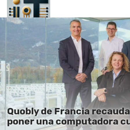
Principal
En
Es
Ru
It
Quobly de Francia recauda 
poner una computadora cuá