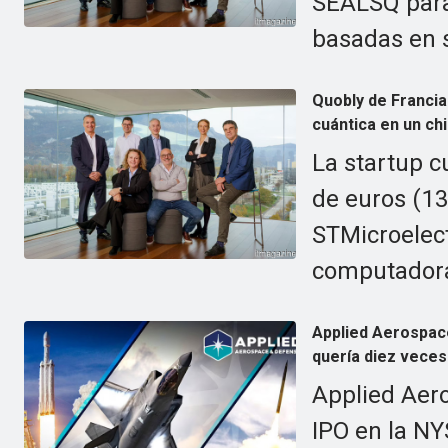
SEALSQ para
basadas en si
Quobly de Francia
cuántica en un chi
La startup c
de euros (13
STMicroelect
computadoras
Applied Aerospac
quería diez veces
Applied Aer
IPO en la NY