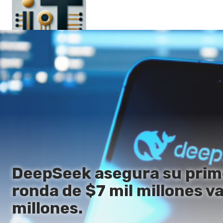
Principal
En
Es
Ru
It
DeepSeek asegura su prime
ronda de $7 mil millones v
millones.