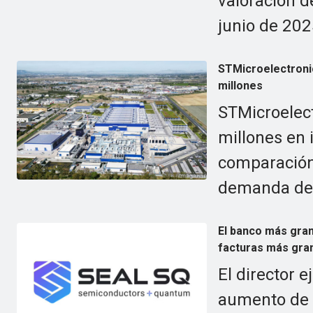
valoración d
junio de 202
STMicroelectronic
millones
STMicroelect
millones en 
comparación
demanda de 
El banco más gran
facturas más gran
El director 
aumento de l