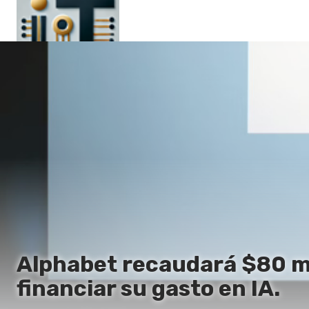
Principal
En
Es
Ru
It
Alphabet recaudará $80 mil
financiar su gasto en IA.