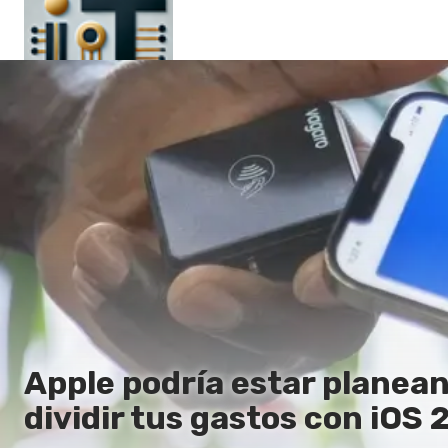
Principal
En
Es
Ru
It
Apple podría estar planean
dividir tus gastos con iOS 2