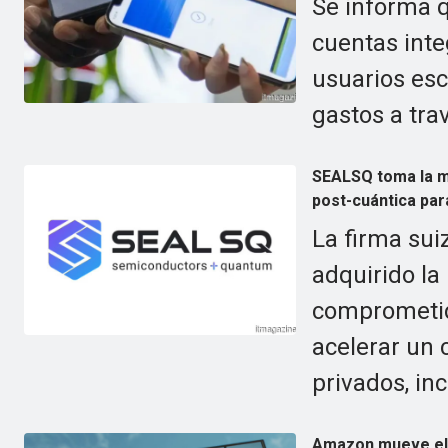
Se informa q
cuentas inte
usuarios esc
gastos a tra
SEALSQ toma la ma
post-cuántica par
La firma sui
adquirido l
comprometido
acelerar un 
privados, in
Amazon mueve el P