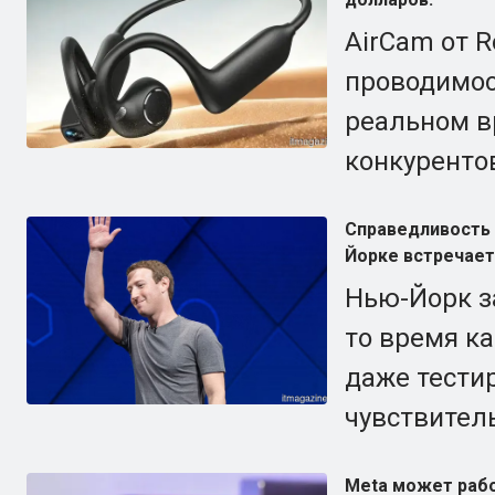
AirCam от R
проводимос
реальном в
конкуренто
Справедливость 
Йорке встречае
Нью-Йорк за
то время к
даже тести
чувствител
Meta может рабо