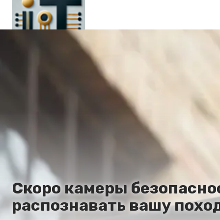
Главная
En
Es
Ru
It
Скоро камеры безопаснос
распознавать вашу поход