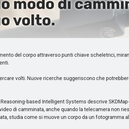
tuo modo di cammi
o volto.
o del corpo attraverso punti chiave scheletrici, mirando
enti.
are volti. Nuove ricerche suggeriscono che potrebbero pr
of Reasoning-based Intelligent Systems descrive SKDMap
video di camminata, anche quando la telecamera non riesce
ata, studia come si muove un corpo da un fotogramma all'