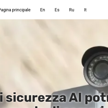
Pagina principale
En
Es
Ru
It
i sicurezza AI po