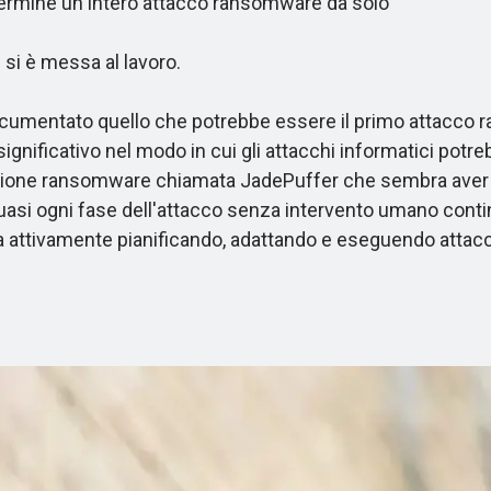
rmine un intero attacco ransomware da solo
i è messa al lavoro.
ocumentato quello che potrebbe essere il primo attacco 
ficativo nel modo in cui gli attacchi informatici potreb
zione ransomware chiamata JadePuffer che sembra aver f
quasi ogni fase dell'attacco senza intervento umano conti
ta attivamente pianificando, adattando e eseguendo attacc