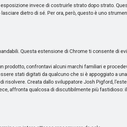
a esposizione invece di costruirle strato dopo strato. Que
 lasciare dietro di sé. Per ora, però, questo è uno strume
abili. Questa estensione di Chrome ti consente di evit
rodotto, confrontavi alcuni marchi familiari e procedev
essere stati digitati da qualcuno che si è appoggiato a un
 risolvere. Creata dallo sviluppatore Josh Pigford, l'es
ce, affronta qualcosa di discutibilmente più fastidioso: i