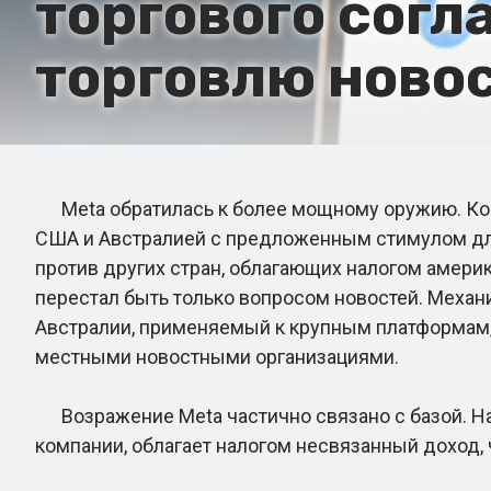
торгового согл
торговлю ново
Meta обратилась к более мощному оружию. Ком
США и Австралией с предложенным стимулом для 
против других стран, облагающих налогом америк
перестал быть только вопросом новостей. Механи
Австралии, применяемый к крупным платформам, 
местными новостными организациями.
Возражение Meta частично связано с базой. Нало
компании, облагает налогом несвязанный доход, 