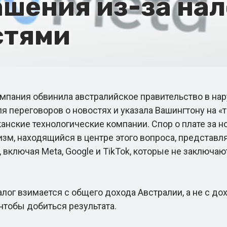
ашения из-за нал
стями
пания обвинила австралийское правительство в нар
переговоров о новостях и указала Вашингтону на «
анские технологические компании. Спор о плате за н
зм, находящийся в центре этого вопроса, представля
включая Meta, Google и TikTok, которые не заключаю
г взимается с общего дохода Австралии, а не с дохо
чтобы добиться результата.