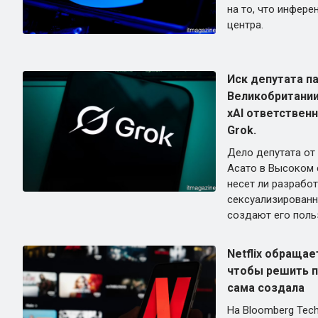
на то, что инфере
центра.
Иск депутата п
Великобритании
xAI ответственн
Grok.
Дело депутата от
Асато в Высоком с
несет ли разрабо
сексуализированн
создают его поль
Netflix обращае
чтобы решить п
сама создала
На Bloomberg Tech