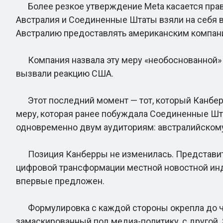
Более резкое утверждение Meta касается право
Австралия и Соединенные Штаты взяли на себя в 
Австралию предоставлять американским компани
Компания назвала эту меру «необоснованной» и з
вызвали реакцию США.
Этот последний момент — тот, который Канберра 
меру, которая ранее побуждала Соединенные Шта
одновременно двум аудиториям: австралийскому
Позиция Канберры не изменилась. Представите
цифровой трансформации местной новостной индус
впервые предложен.
Формулировка с каждой стороны окрепла до чего
замаскированный под медиа-политику, с другой. 