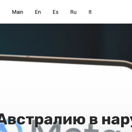
Main
En
Es
Ru
It
 Австралию в на