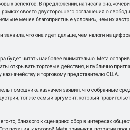
вых аспектов. В предложении, написала она, «очеви
рамках своего двустороннего соглашения о свободной
ям «не менее благоприятные условия», чем их австр
аявила, что она идет дальше, чем налоги на цифров
будет читать наиболее внимательно. Meta оспаривае
ты открывать торговые действия, и публично пригла
 казначейству и торговому представителю США.
ль помощника казначея заявил, что собранные сре
трии, тот же самый аргумент, который правительств
-то, близкого к сценарию: сбор в интересах общест
Это позиция, к которой Meta привыкла, потратив про