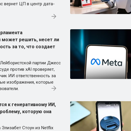
нс вернет ЦП в центр дата-
арламента
 может решить, несет ли
ость за то, что создает
 Лейбористской партии Джесс
уде против xAI проверяет,
тчик ИИ ответственность за
ые изображения, которые
зователи.
тся к генеративному ИИ,
роблему, которую она
 Элизабет Стоун из Netflix