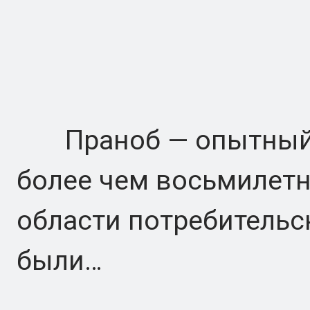
Праноб — опытный т
более чем восьмилет
области потребительс
были…