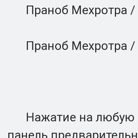
Праноб Мехротра / Di
Праноб Мехротра / Di
Нажатие на любую н
панель предварительн