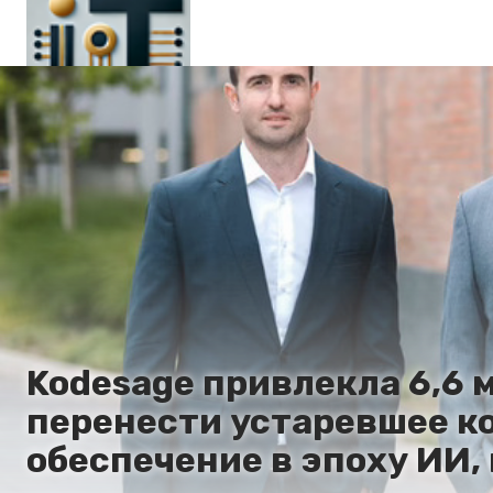
Главная
En
Es
Ru
It
Kodesage привлекла 6,6 
перенести устаревшее к
обеспечение в эпоху ИИ, 