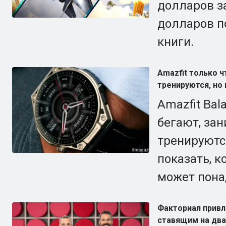
долларов з
долларов п
книги.
Amazfit только 
тренируются, но
Amazfit Bal
бегают, за
тренируютс
показать, к
может пона
Факториал привле
ставящим на два