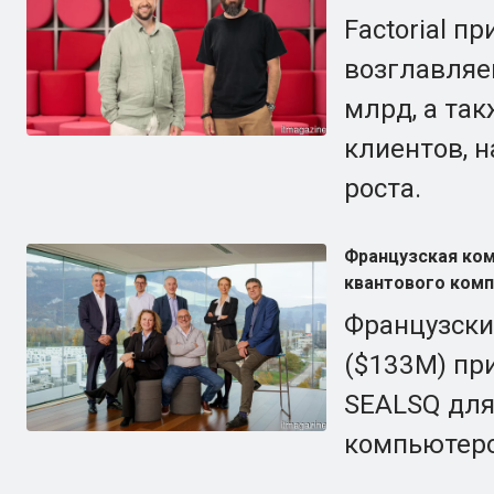
Factorial п
возглавляем
млрд, а так
клиентов, 
роста.
Французская ком
квантового комп
Французски
($133M) при
SEALSQ для
компьютеро