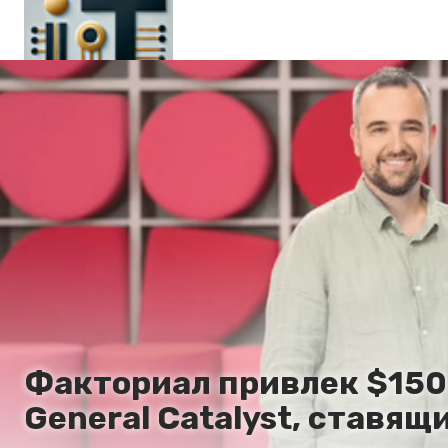
Главная
En
Es
Ru
It
Факториал привлек $150 
General Catalyst, ставящ