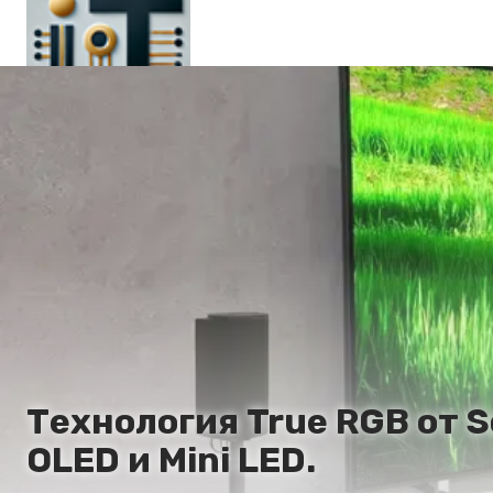
Главная
En
Es
Ru
It
Технология True RGB от 
OLED и Mini LED.