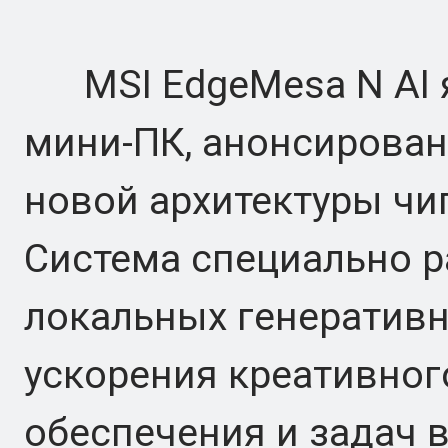
MSI EdgeMesa N AI я
мини-ПК, анонсирова
новой архитектуры чип
Система специально р
локальных генератив
ускорения креативно
обеспечения и задач 