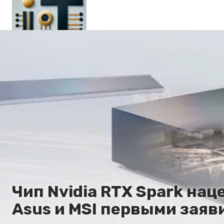
Главная
En
Es
Ru
It
Чип Nvidia RTX Spark нац
Asus и MSI первыми заяви