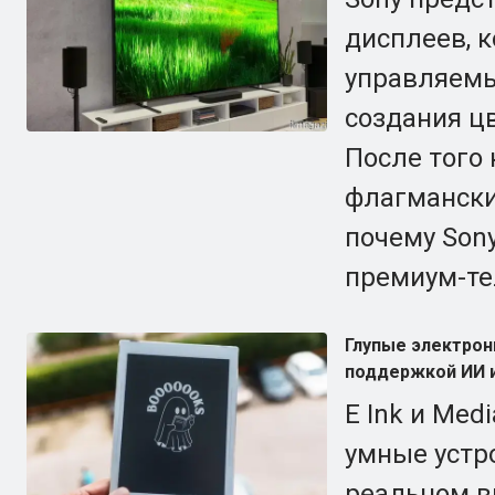
дисплеев, 
управляемы
создания цв
После того
флагмански
почему Sony
премиум-те
Глупые электрон
поддержкой ИИ и
E Ink и Me
умные устр
реальном в