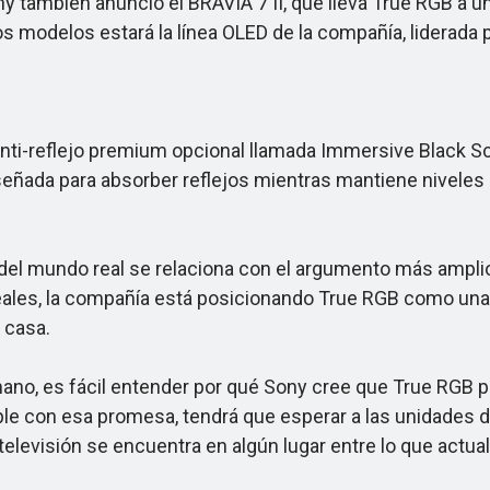
ny también anunció el BRAVIA 7 II, que lleva True RGB a
modelos estará la línea OLED de la compañía, liderada po
i-reflejo premium opcional llamada Immersive Black Scre
eñada para absorber reflejos mientras mantiene niveles 
 mundo real se relaciona con el argumento más amplio qu
eales, la compañía está posicionando True RGB como una t
 casa.
 es fácil entender por qué Sony cree que True RGB pod
le con esa promesa, tendrá que esperar a las unidades d
 televisión se encuentra en algún lugar entre lo que actu