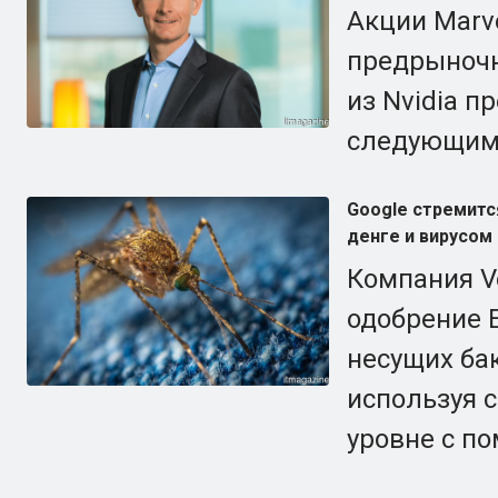
Акции Marv
предрыночн
из Nvidia п
следующим
Google стремитс
денге и вирусом 
Компания Ve
одобрение 
несущих ба
используя 
уровне с п