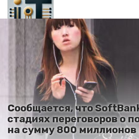
Главная
En
Es
Ru
It
Сообщается, что SoftBan
стадиях переговоров о п
на сумму 800 миллионов