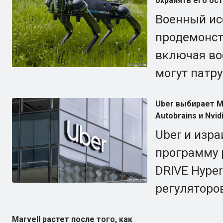
охранять его ос
Военный ис
продемонстр
включая во
могут патру
Uber выбирает М
Autobrains и Nvid
Uber и изра
программу 
DRIVE Hype
регуляторо
Marvell растет после того, как