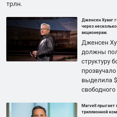
трлн.
Дженсен Хуанг г
через несколько
акционерам.
Дженсен Ху
должны пол
структуру б
прозвучало 
выделила $
свободного
Marvell прыгает
триллионной ко