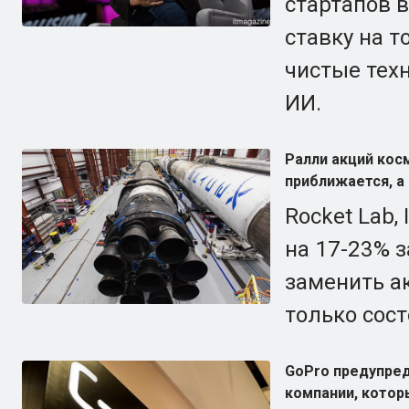
стартапов в
ставку на т
чистые тех
ИИ.
Ралли акций кос
приближается, а 
Rocket Lab,
на 17-23% з
заменить а
только сост
GoPro предупред
компании, котор