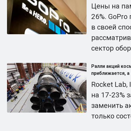
Цены на па
26%. GoPro
в своей сп
рассматрив
сектор обо
Ралли акций кос
приближается, а 
Rocket Lab,
на 17-23% з
заменить а
только сост