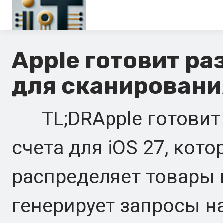
Главная
Apple готовит ра
En
для сканирования
Es
Ru
TL;DRApple готовит 
It
счета для iOS 27, кот
распределяет товары
генерирует запросы на