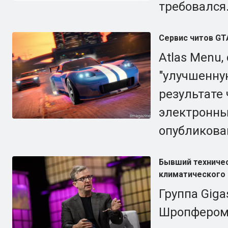
требовался
Сервис читов GTA
Atlas Menu,
"улучшенну
результате 
электронны
опубликова
Бывший техничес
климатического 
Группа Giga
Шропфером,