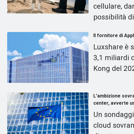
cellulare, d
possibilità 
Il fornitore di Ap
Luxshare è s
3,1 miliardi 
Kong del 2026
L'ambizione sovran
center, avverte u
Un sondaggio
cloud sovran