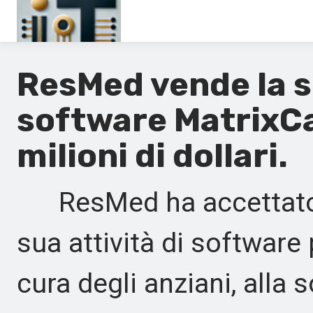
Pagina principale
ResMed vende la su
En
software MatrixCa
Es
milioni di dollari.
Ru
It
ResMed ha accettato d
sua attività di software 
cura degli anziani, alla 