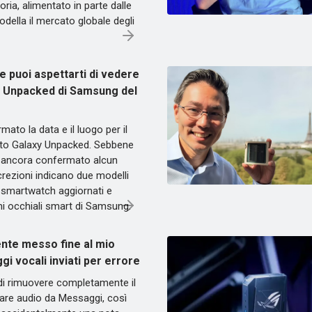
ria, alimentato in parte dalle
modella il mercato globale degli
e puoi aspettarti di vedere
y Unpacked di Samsung del
to la data e il luogo per il
to Galaxy Unpacked. Sebbene
a ancora confermato alcun
screzioni indicano due modelli
, smartwatch aggiornati e
mi occhiali smart di Samsung.
ente messo fine al mio
i vocali inviati per errore
di rimuovere completamente il
rare audio da Messaggi, così