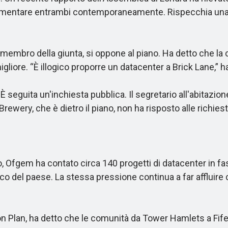
 alimentare entrambi contemporaneamente. Rispecchia una l
ro della giunta, si oppone al piano. Ha detto che la com
liore. “È illogico proporre un datacenter a Brick Lane,” ha
eguita un'inchiesta pubblica. Il segretario all'abitazione
rewery, che è dietro il piano, non ha risposto alle richie
io, Ofgem ha contato circa 140 progetti di datacenter in 
icco del paese. La stessa pressione continua a far affluire 
lan, ha detto che le comunità da Tower Hamlets a Fife si