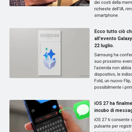
dei costi della memo
richieste dell'IA, ri
smartphone.
Ecco tutto ciò ch
all'evento Galax
22 luglio.
Samsung ha conferma
suo prossimo even
l'azienda non abbi
dispositivo, le indi
Fold, un nuovo Flip
possibilmente i pri
iOS 27 ha finalm
incubo di messagg
iOS 27 ti consente 
pulsante per regist