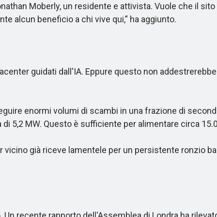
athan Moberly, un residente e attivista. Vuole che il sito
e alcun beneficio a chi vive qui,” ha aggiunto.
atacenter guidati dall'IA. Eppure questo non addestrereb
eguire enormi volumi di scambi in una frazione di secondo
5,2 MW. Questo è sufficiente per alimentare circa 15.000 
vicino già riceve lamentele per un persistente ronzio b
 recente rapporto dell'Assemblea di Londra ha rilevato c