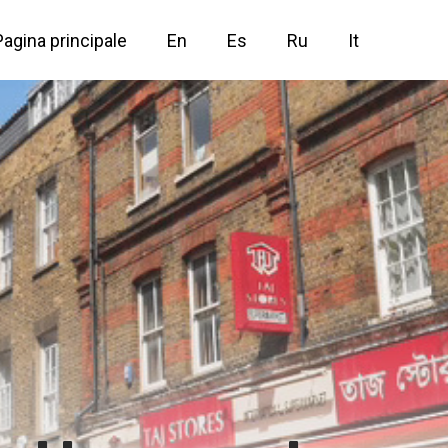
Pagina principale
En
Es
Ru
It