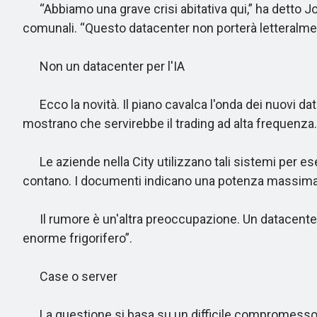
“Abbiamo una grave crisi abitativa qui,” ha detto Jon
comunali. “Questo datacenter non porterà letteralment
Non un datacenter per l'IA
Ecco la novità. Il piano cavalca l'onda dei nuovi d
mostrano che servirebbe il trading ad alta frequenza.
Le aziende nella City utilizzano tali sistemi per es
contano. I documenti indicano una potenza massima di 
Il rumore è un'altra preoccupazione. Un datacenter 
enorme frigorifero”.
Case o server
La questione si basa su un difficile compromesso. Un