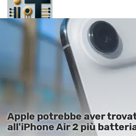
Pagina principale
En
Es
Ru
It
Apple potrebbe aver trova
all'iPhone Air 2 più batteria