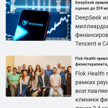
DeepSeek привле
оценке до $59 м
DeepSeek и
миллиардов
финансиров
Tencent и C
Flok Health при
физиотерапевта,
Flok Health
рамках раун
возглавляе
клиники фи