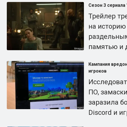
Сезон 3 сериала 
Трейлер тре
на историю
раздельным
памятью и 
Кампания вредон
игроков
Исследоват
ПО, замаски
заразила б
Discord и и