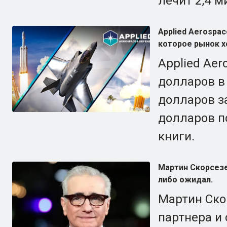
лечит 2,4 м
Applied Aerospac
которое рынок х
Applied Ae
долларов в 
долларов з
долларов п
книги.
Мартин Скорсезе 
либо ожидал.
Мартин Ско
партнера и 