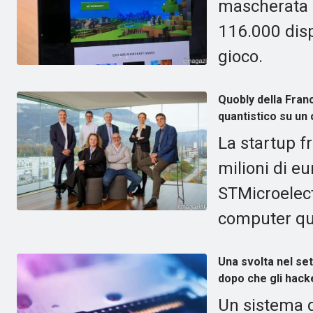
mascherata d
116.000 disp
gioco.
Quobly della Fran
quantistico su un c
La startup f
milioni di eu
STMicroelect
computer quan
Una svolta nel se
dopo che gli hacke
Un sistema d