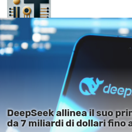
Pagina principale
En
Es
Ru
It
DeepSeek allinea il suo pr
da 7 miliardi di dollari fino 