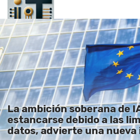
Principal
En
Es
Ru
It
La ambición soberana de IA
estancarse debido a las li
datos, advierte una nueva 