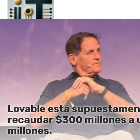
Principal
En
Es
Ru
It
Lovable está supuestamen
recaudar $300 millones a u
millones.