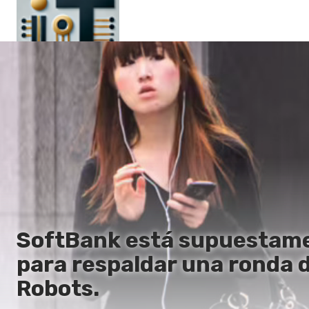
Principal
En
Es
Ru
It
SoftBank está supuestamen
para respaldar una ronda d
Robots.