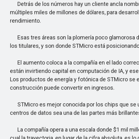
Detrás de los números hay un cliente ancla nombr
múltiples miles de millones de dólares, para desarro
rendimiento.
Esas tres áreas son la plomería poco glamorosa de 
los titulares, y son donde STMicro está posicionando
El aumento coloca a la compañía en el lado correc
están invirtiendo capital en computación de IA, y es
Los productos de energía y fotónica de STMicro se en
construcción puede convertir en ingresos.
STMicro es mejor conocida por los chips que se util
centros de datos sea una de las partes más brillante
La compañía opera a una escala donde $1 mil millone
cual la trayectoria, en lugar de la cifra absoluta, es lo 