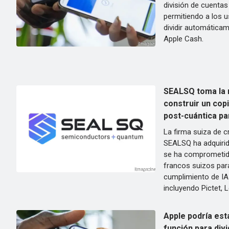
división de cuentas
permitiendo a los 
dividir automáticam
Apple Cash.
SEALSQ toma la 
construir un cop
post-cuántica pa
La firma suiza de c
SEALSQ ha adquiri
se ha comprometido 
francos suizos para
cumplimiento de IA
incluyendo Pictet, 
Apple podría est
función para divi