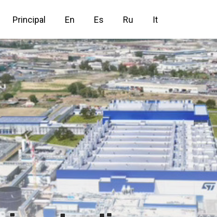
Principal
En
Es
Ru
It