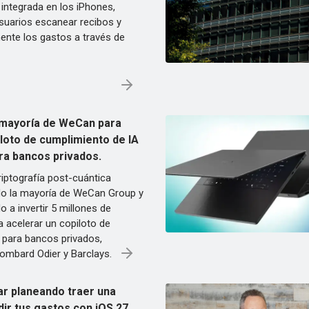
 integrada en los iPhones,
usuarios escanear recibos y
ente los gastos a través de
mayoría de WeCan para
iloto de cumplimiento de IA
ra bancos privados.
riptografía post-cuántica
do la mayoría de WeCan Group y
a invertir 5 millones de
 acelerar un copiloto de
 para bancos privados,
Lombard Odier y Barclays.
ar planeando traer una
dir tus gastos con iOS 27.