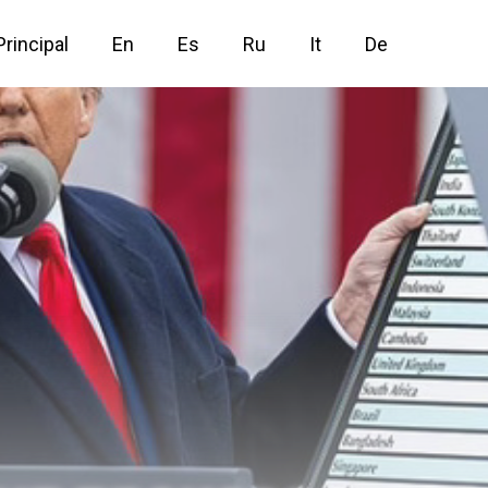
Principal
En
Es
Ru
It
De