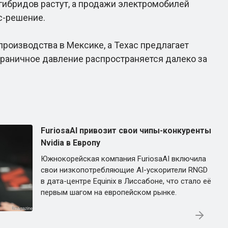
ибридов растут, а продажи электромобилей
с-решение.
оизводства в Мексике, а Техас предлагает
сграничное давление распространяется далеко за
FuriosaAI привозит свои чипы-конкуренты
Nvidia в Европу
Южнокорейская компания FuriosaAI включила
свои низкопотребляющие AI-ускорители RNGD
в дата-центре Equinix в Лиссабоне, что стало её
первым шагом на европейском рынке.