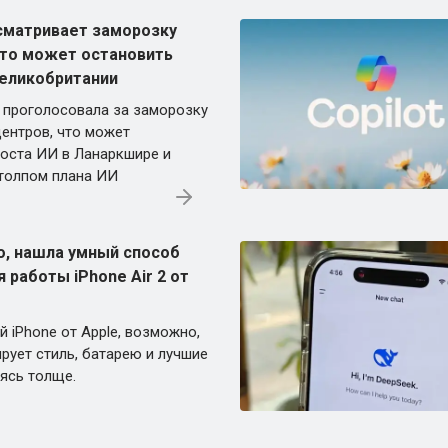
сматривает заморозку
что может остановить
Великобритании
проголосовала за заморозку
центров, что может
роста ИИ в Ланаркшире и
толпом плана ИИ
о, нашла умный способ
 работы iPhone Air 2 от
 iPhone от Apple, возможно,
рует стиль, батарею и лучшие
вясь толще.