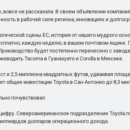
 вовсе не рассказала. В своем объявлении компания
ность в рабочей силе региона, инновациях и долгоср
гической сцены ЕС, история от нашего мудрого осно
бесплатно, каждую неделю, в вашем почтовом ящик
. Производство будет постепенно перенесено с заво
оизводить Tacoma в Гуанахуато и Corolla в Мексике.
и 2,5 миллиона квадратных футов, удваивая площадк
т общие инвестиции Toyota в Сан-Антонио до 8,3 мил
льно почувствовал
фру. Североамериканское подразделение Toyota пон
миллиардов долларов операционного дохода.