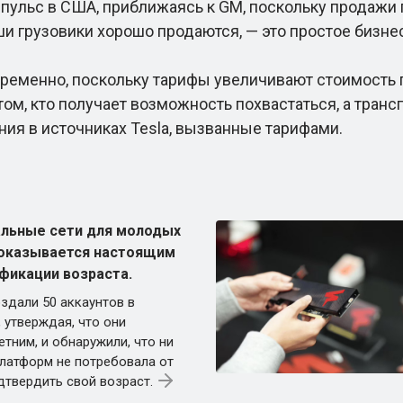
льс в США, приближаясь к GM, поскольку продажи г
ши грузовики хорошо продаются, — это простое бизне
менно, поскольку тарифы увеличивают стоимость пр
том, кто получает возможность похвастаться, а тран
ния в источниках Tesla, вызванные тарифами.
альные сети для молодых
 оказывается настоящим
фикации возраста.
здали 50 аккаунтов в
 утверждая, что они
тним, и обнаружили, что ни
платформ не потребовала от
дтвердить свой возраст.