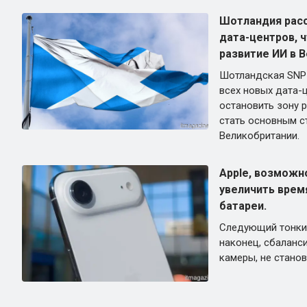
Шотландия рас
дата-центров, 
развитие ИИ в 
Шотландская SNP 
всех новых дата-
остановить зону 
стать основным с
Великобритании.
Apple, возможн
увеличить время
батареи.
Следующий тонкий
наконец, сбаланси
камеры, не стано