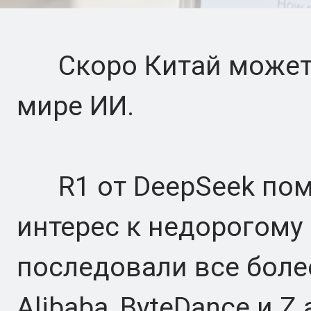
Скоро Китай может 
мире ИИ.
R1 от DeepSeek помо
интерес к недорогому
последовали все бол
Alibaba, ByteDance и Z