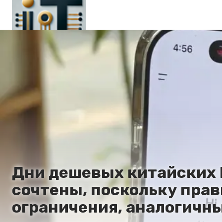
Главная
En
Es
Ru
It
Дни дешевых китайских 
сочтены, поскольку пра
ограничения, аналогичны