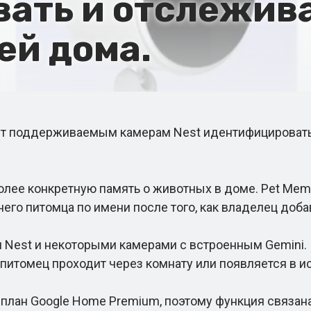
ать и отслежив
ей дома.
т поддерживаемым камерам Nest идентифицировать д
е конкретную память о животных в доме. Pet Memor
 питомца по имени после того, как владелец добав
est и некоторыми камерами с встроенным Gemini. 
итомец проходит через комнату или появляется в и
лан Google Home Premium, поэтому функция связана