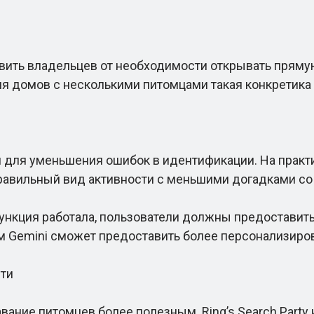
ть владельцев от необходимости открывать прямую
ля домов с несколькими питомцами такая конкретик
для уменьшения ошибок в идентификации. На практик
правильный вид активности с меньшими догадками с
нкция работала, пользователи должны предоставит
ем Gemini сможет предоставить более персонализир
ти
ание питомцев более полезным. Ring’s Search Party