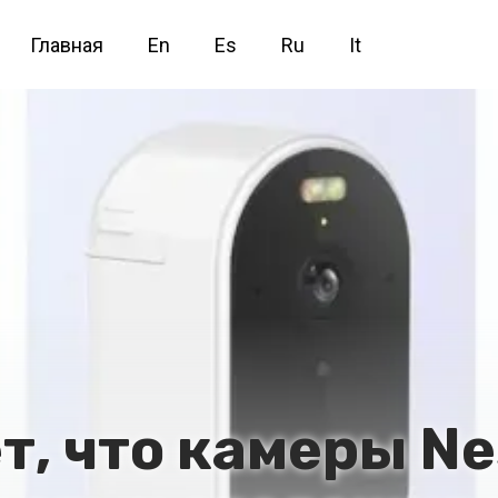
Главная
En
Es
Ru
It
т, что камеры Ne