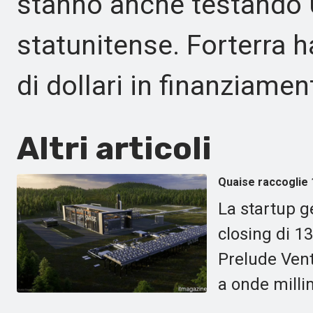
stanno anche testando 
statunitense. Forterra h
di dollari in finanziamen
Altri articoli
Quaise raccoglie 
La startup g
closing di 13
Prelude Vent
a onde milli