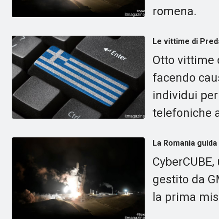
romena.
Le vittime di Pre
Otto vittime
facendo caus
individui per
telefoniche 
La Romania guida 
CyberCUBE, u
gestito da G
la prima mi