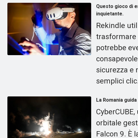
Questo gioco di em
inquietante.
Rekindle uti
trasformare 
potrebbe ev
consapevole 
sicurezza e 
semplici clic
La Romania guida 
CyberCUBE, u
orbitale ges
Falcon 9. È 