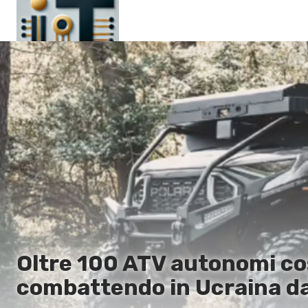
Pagina principale
En
Es
Ru
It
Oltre 100 ATV autonomi cos
combattendo in Ucraina d