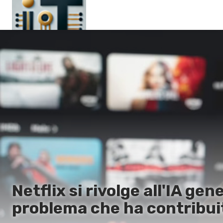
Main
En
Es
Ru
It
Netflix si rivolge all'IA ge
problema che ha contribui