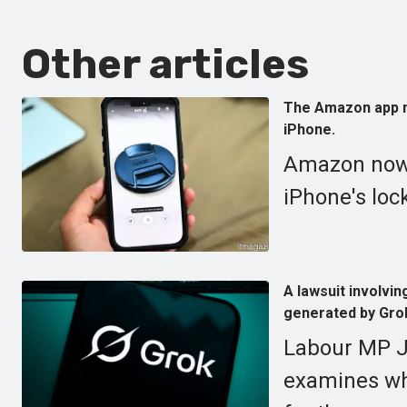
Other articles
The Amazon app no
iPhone.
Amazon now a
iPhone's loc
A lawsuit involvi
generated by Gro
Labour MP Je
examines wh