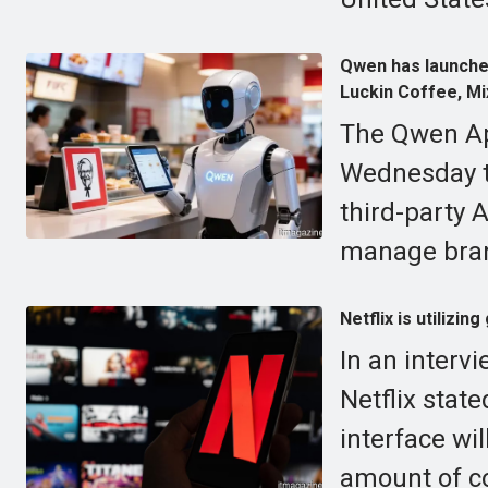
Qwen has launched
Luckin Coffee, Mi
The Qwen Ap
Wednesday th
third-party 
manage bran
Netflix is utilizin
In an interv
Netflix stat
interface wi
amount of c