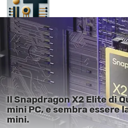
Pagina principale
En
Es
Ru
It
Il Snapdragon X2 Elite di 
mini PC, e sembra essere l
mini.