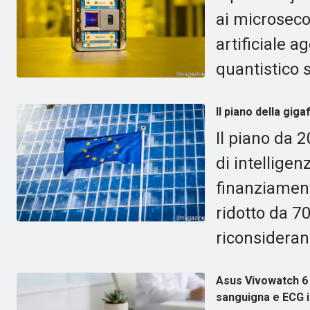
ai microsecon
artificiale 
quantistico s
Il piano della gig
Il piano da 2
di intelligen
finanziamento
ridotto da 7
riconsideran
Asus Vivowatch 6 
sanguigna e ECG i