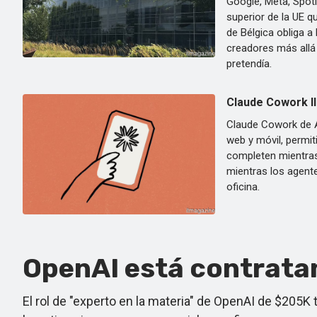
Google, Meta, Spotif
superior de la UE q
de Bélgica obliga a
creadores más allá 
pretendía.
Claude Cowork ll
Claude Cowork de A
web y móvil, permit
completen mientras
mientras los agente
oficina.
OpenAI está contratan
El rol de "experto en la materia" de OpenAI de $205K 