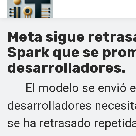
Principal
Meta sigue retras
En
Spark que se prom
Es
desarrolladores.
Ru
It
El modelo se envió en a
desarrolladores necesit
se ha retrasado repetid