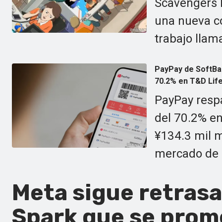
Scavengers 
una nueva c
trabajo llama
PayPay de SoftBan
70.2% en T&D Lif
PayPay resp
del 70.2% e
¥134.3 mil m
mercado de 
Meta sigue retrasa
Spark que se prome