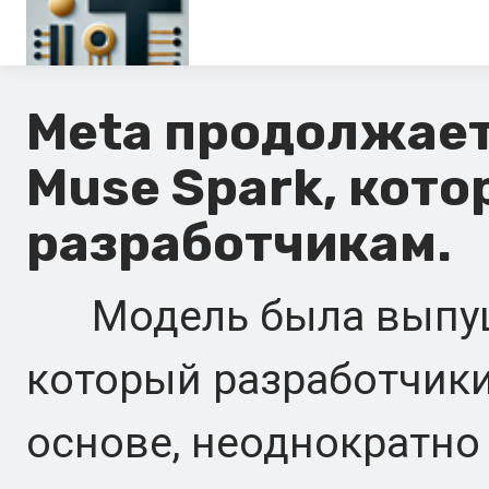
Главная
Meta продолжает
En
Muse Spark, кот
Es
разработчикам.
Ru
It
Модель была выпуще
который разработчики
основе, неоднократно 