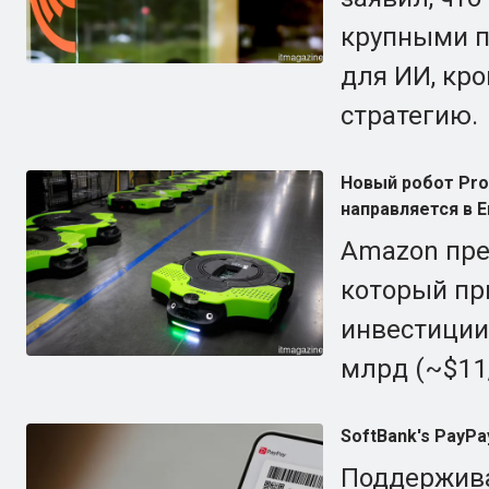
крупными п
для ИИ, кро
стратегию.
Новый робот Pro
направляется в Е
Amazon пре
который пр
инвестиции
млрд (~$11
SoftBank's PayPa
Поддержива