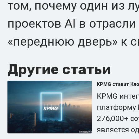
том, почему один из 
проектов AI в отрасл
«переднюю дверь» к с
Другие статьи
KPMG ставит Кло
KPMG интегр
платформу D
276,000+ с
является о