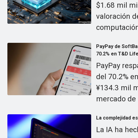
$1.68 mil mi
valoración d
computación 
PayPay de SoftBan
70.2% en T&D Lif
PayPay resp
del 70.2% e
¥134.3 mil m
mercado de 
La complejidad es 
La IA ha hec