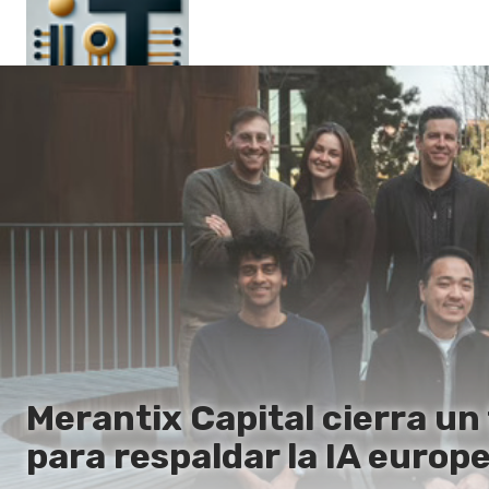
Principal
En
Es
Ru
It
Merantix Capital cierra un
para respaldar la IA europ