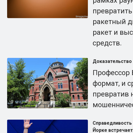
рамках раун
превратить
ракетный д
ракет и вы
средств.
Доказательство 
Профессор 
формат, и с
превратив 
мошенничес
Справедливость 
Йорке встречае