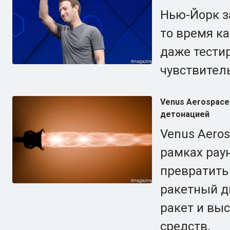
Нью-Йорк за
то время к
даже тести
чувствител
Venus Aerospace
детонацией
Venus Aero
рамках раун
превратить
ракетный д
ракет и вы
средств.