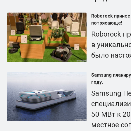
Roborock принес
потрясающе!
Roborock п
в уникально
было насто
Samsung планиру
году.
Samsung Hea
специализи
50 МВт к 20
местное со