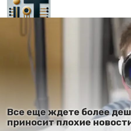
Главная
En
Es
Ru
It
Все еще ждете более деш
приносит плохие новост