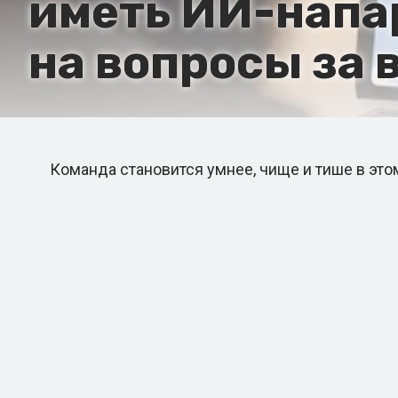
иметь ИИ-напар
на вопросы за в
Команда становится умнее, чище и тише в этом