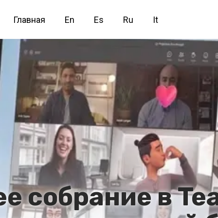
Главная
En
Es
Ru
It
е собрание в Te